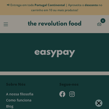
📢 Entrega em todo
Portugal Continental
| Aproveita o
desconto
no
carrinho em 10 ou mais produtos!
0
easypay
Sobre Nós
Segue-nos
A nossa filosofia
Como funciona
Blog