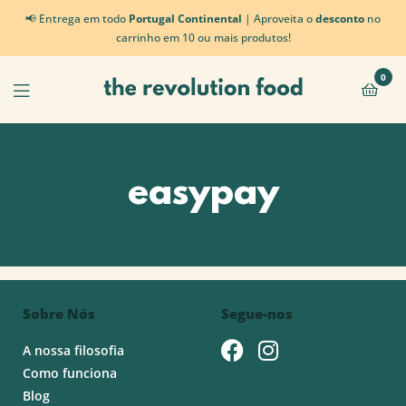
📢 Entrega em todo
Portugal Continental
| Aproveita o
desconto
no
carrinho em 10 ou mais produtos!
0
easypay
Sobre Nós
Segue-nos
A nossa filosofia
Como funciona
Blog