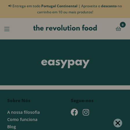
📢 Entrega em todo
Portugal Continental
| Aproveita o
desconto
no
carrinho em 10 ou mais produtos!
0
easypay
Sobre Nós
Segue-nos
A nossa filosofia
Como funciona
Blog