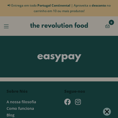
📢 Entrega em todo
Portugal Continental
| Aproveita o
desconto
no
carrinho em 10 ou mais produtos!
0
easypay
Sobre Nós
Segue-nos
A nossa filosofia
Como funciona
Blog