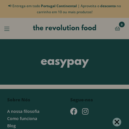
📢 Entrega em todo
Portugal Continental
| Aproveita o
desconto
no
carrinho em 10 ou mais produtos!
0
easypay
Sobre Nós
Segue-nos
A nossa filosofia
Como funciona
Blog