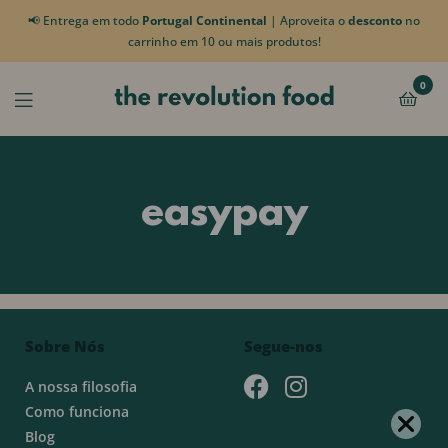
📢 Entrega em todo
Portugal Continental
| Aproveita o
desconto
no
carrinho em 10 ou mais produtos!
0
easypay
Sobre Nós
Segue-nos
A nossa filosofia
Como funciona
Blog