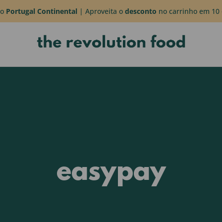
do
Portugal Continental
| Aproveita o
desconto
no carrinho em 10 
easypay