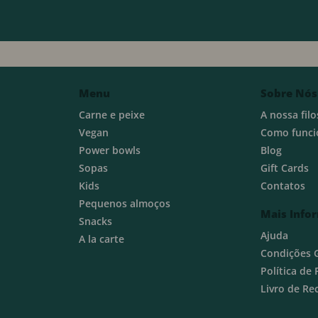
Menu
Sobre Nós
Carne e peixe
A nossa filo
Vegan
Como funci
Power bowls
Blog
Sopas
Gift Cards
Kids
Contatos
Pequenos almoços
Mais Info
Snacks
Ajuda
A la carte
Condições 
Política de
Livro de R