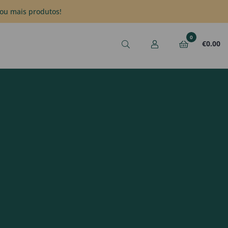
ou mais produtos!
0
€
0.00