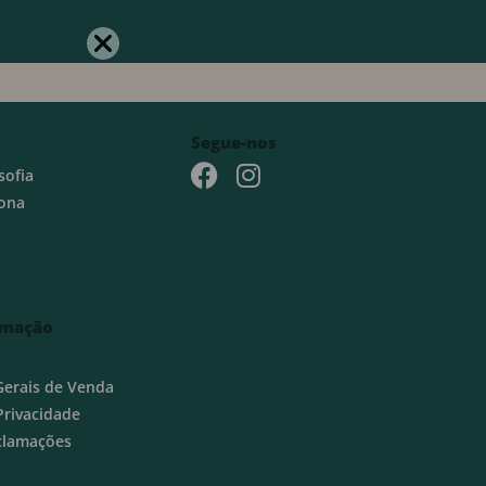
Segue-nos
sofia
ona
rmação
Gerais de Venda
 Privacidade
eclamações