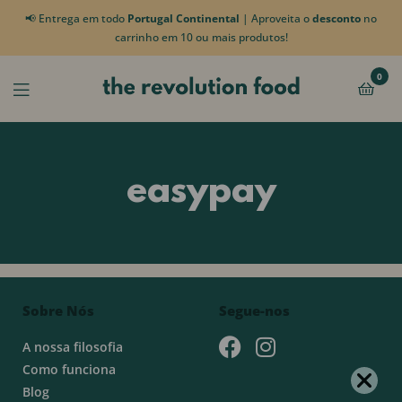
📢 Entrega em todo
Portugal Continental
| Aproveita o
desconto
no
carrinho em 10 ou mais produtos!
0
easypay
Sobre Nós
Segue-nos
A nossa filosofia
Como funciona
Blog