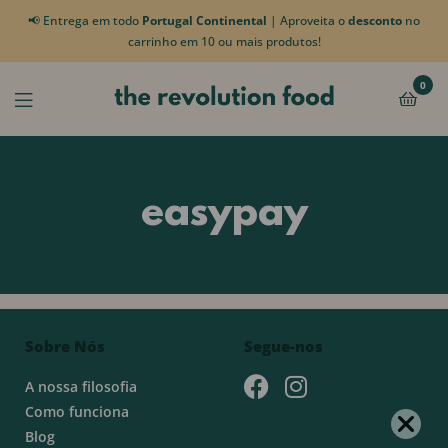
📢 Entrega em todo
Portugal Continental
| Aproveita o
desconto
no
carrinho em 10 ou mais produtos!
0
easypay
Sobre Nós
Segue-nos
A nossa filosofia
Como funciona
Blog