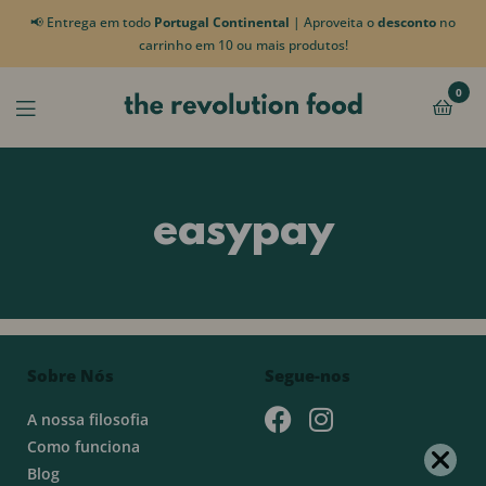
📢 Entrega em todo
Portugal Continental
| Aproveita o
desconto
no
carrinho em 10 ou mais produtos!
0
easypay
Sobre Nós
Segue-nos
A nossa filosofia
Como funciona
Blog