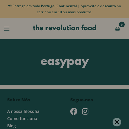
📢 Entrega em todo
Portugal Continental
| Aproveita o
desconto
no
carrinho em 10 ou mais produtos!
0
easypay
Sobre Nós
Segue-nos
A nossa filosofia
Como funciona
Blog