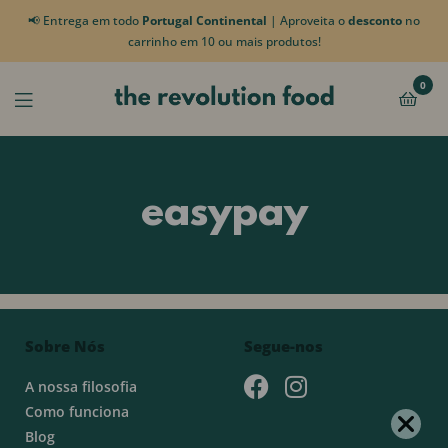
📢 Entrega em todo
Portugal Continental
| Aproveita o
desconto
no
carrinho em 10 ou mais produtos!
0
easypay
Sobre Nós
Segue-nos
A nossa filosofia
Como funciona
Blog