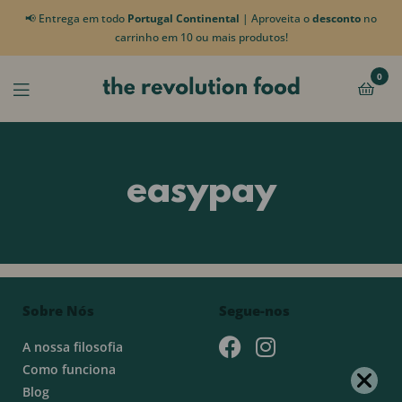
📢 Entrega em todo
Portugal Continental
| Aproveita o
desconto
no
carrinho em 10 ou mais produtos!
0
easypay
Sobre Nós
Segue-nos
A nossa filosofia
Como funciona
Blog