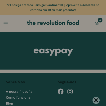
📢 Entrega em todo
Portugal Continental
| Aproveita o
desconto
no
carrinho em 10 ou mais produtos!
0
easypay
Sobre Nós
Segue-nos
A nossa filosofia
Como funciona
Blog