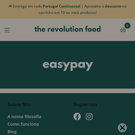
📢 Entrega em todo
Portugal Continental
| Aproveita o
desconto
no
carrinho em 10 ou mais produtos!
0
easypay
Sobre Nós
Segue-nos
A nossa filosofia
Como funciona
Blog