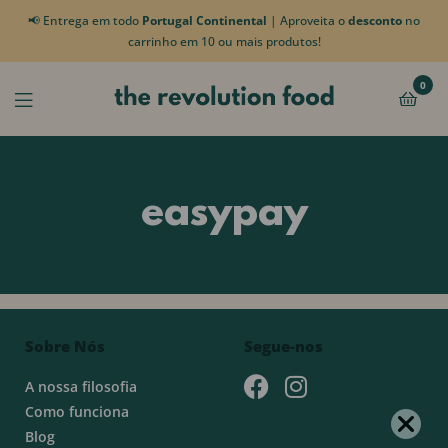
📢 Entrega em todo
Portugal Continental
| Aproveita o
desconto
no
carrinho em 10 ou mais produtos!
0
easypay
Sobre Nós
Segue-nos
A nossa filosofia
Como funciona
Blog