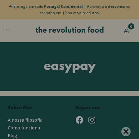
📢 Entrega em todo
Portugal Continental
| Aproveita o
desconto
no
carrinho em 10 ou mais produtos!
0
easypay
Sobre Nós
Segue-nos
A nossa filosofia
Como funciona
Blog