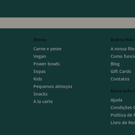
Menu
Sobre Nós
Carne e peixe
A nossa filo
Vegan
Como funci
Power bowls
Blog
Sopas
Gift Cards
Kids
Contatos
Pequenos almoços
Mais Info
Snacks
Ajuda
A la carte
Condições 
Política de
Livro de R