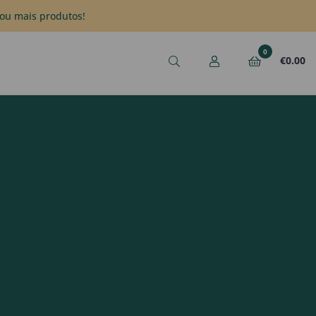
ou mais produtos!
0
€
0.00