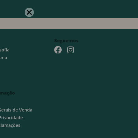
Segue-nos
sofia
ona
rmação
Gerais de Venda
 Privacidade
eclamações