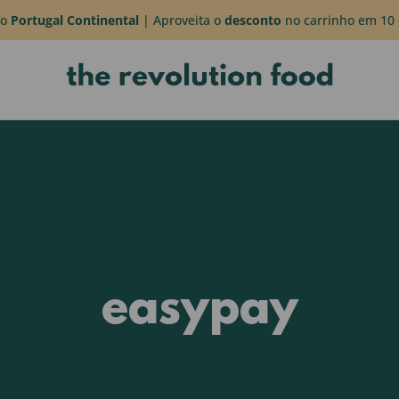
do
Portugal Continental
| Aproveita o
desconto
no carrinho em 10 
easypay