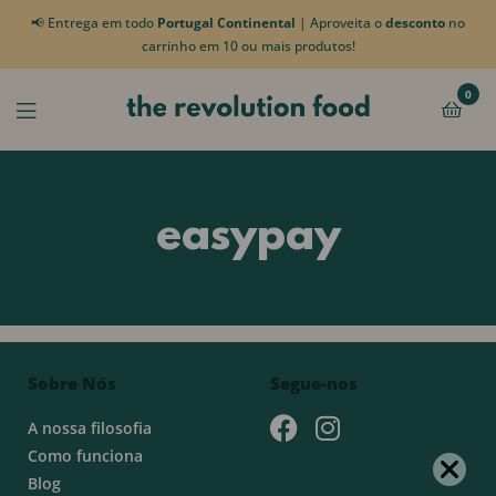
📢 Entrega em todo
Portugal Continental
| Aproveita o
desconto
no
carrinho em 10 ou mais produtos!
0
easypay
Sobre Nós
Segue-nos
A nossa filosofia
Como funciona
Blog