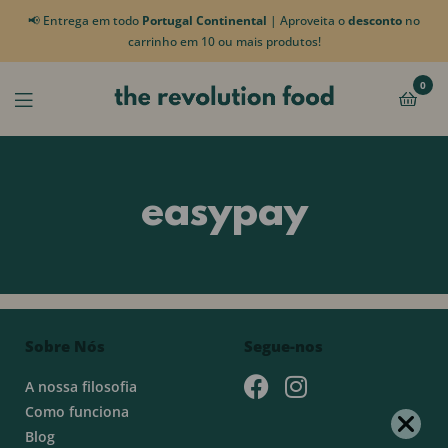
📢 Entrega em todo
Portugal Continental
| Aproveita o
desconto
no
carrinho em 10 ou mais produtos!
0
easypay
Sobre Nós
Segue-nos
A nossa filosofia
Como funciona
Blog