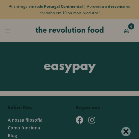
📢 Entrega em todo
Portugal Continental
| Aproveita o
desconto
no
carrinho em 10 ou mais produtos!
0
easypay
Sobre Nós
Segue-nos
A nossa filosofia
Como funciona
Blog