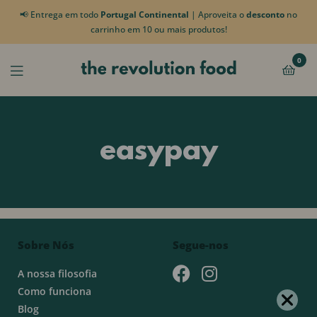
📢 Entrega em todo
Portugal Continental
| Aproveita o
desconto
no
carrinho em 10 ou mais produtos!
0
easypay
Sobre Nós
Segue-nos
A nossa filosofia
Como funciona
Blog