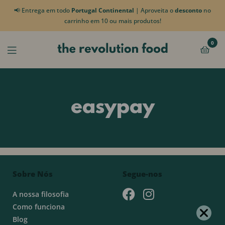
📢 Entrega em todo
Portugal Continental
| Aproveita o
desconto
no
carrinho em 10 ou mais produtos!
0
easypay
Sobre Nós
Segue-nos
A nossa filosofia
Como funciona
Blog