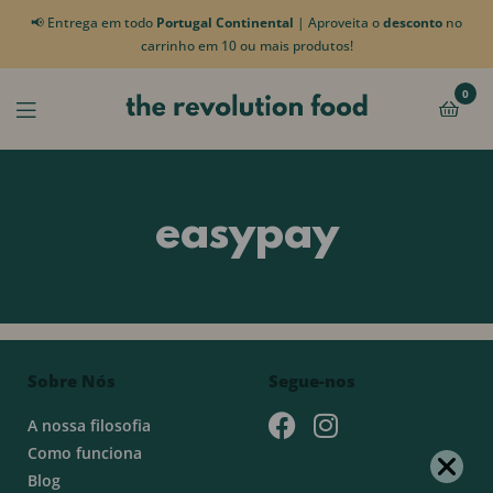
📢 Entrega em todo
Portugal Continental
| Aproveita o
desconto
no
carrinho em 10 ou mais produtos!
0
easypay
Sobre Nós
Segue-nos
A nossa filosofia
Como funciona
Blog