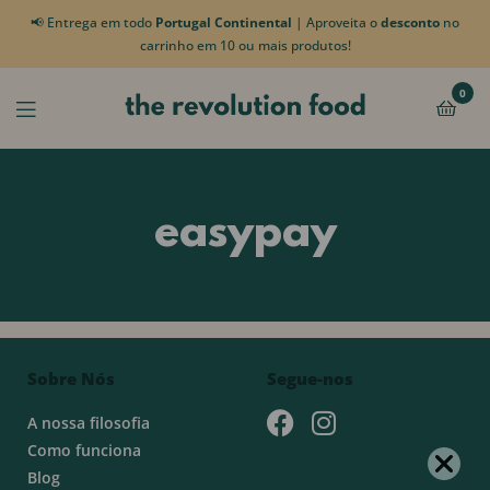
📢 Entrega em todo
Portugal Continental
| Aproveita o
desconto
no
carrinho em 10 ou mais produtos!
0
easypay
Sobre Nós
Segue-nos
A nossa filosofia
Como funciona
Blog