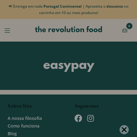
📢 Entrega em todo
Portugal Continental
| Aproveita o
desconto
no
carrinho em 10 ou mais produtos!
0
easypay
Sobre Nós
Segue-nos
A nossa filosofia
Como funciona
Blog