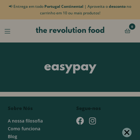
📢 Entrega em todo
Portugal Continental
| Aproveita o
desconto
no
carrinho em 10 ou mais produtos!
0
easypay
Sobre Nós
Segue-nos
A nossa filosofia
Como funciona
Blog