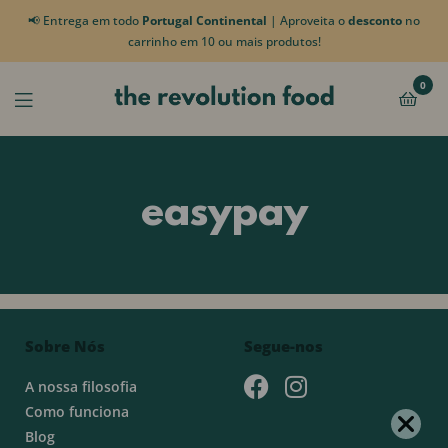
📢 Entrega em todo
Portugal Continental
| Aproveita o
desconto
no
carrinho em 10 ou mais produtos!
0
easypay
Sobre Nós
Segue-nos
A nossa filosofia
Como funciona
Blog