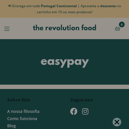
📢 Entrega em todo
Portugal Continental
| Aproveita o
desconto
no
carrinho em 10 ou mais produtos!
0
easypay
Sobre Nós
Segue-nos
A nossa filosofia
Como funciona
Blog