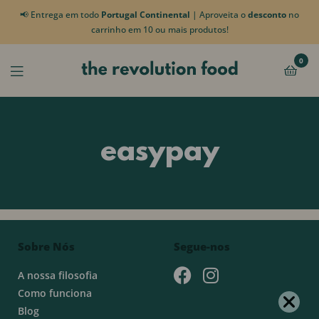
📢 Entrega em todo
Portugal Continental
| Aproveita o
desconto
no
carrinho em 10 ou mais produtos!
0
easypay
Sobre Nós
Segue-nos
A nossa filosofia
Como funciona
Blog