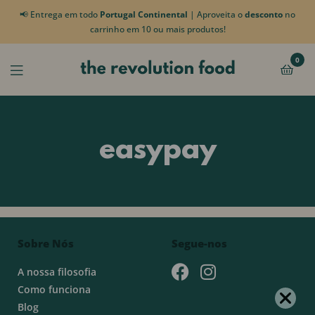
📢 Entrega em todo
Portugal Continental
| Aproveita o
desconto
no
carrinho em 10 ou mais produtos!
0
easypay
Sobre Nós
Segue-nos
A nossa filosofia
Como funciona
Blog