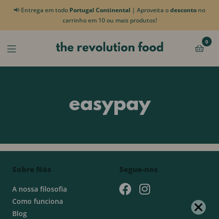
📢 Entrega em todo
Portugal Continental
| Aproveita o
desconto
no
carrinho em 10 ou mais produtos!
0
easypay
Sobre Nós
Segue-nos
A nossa filosofia
Como funciona
Blog