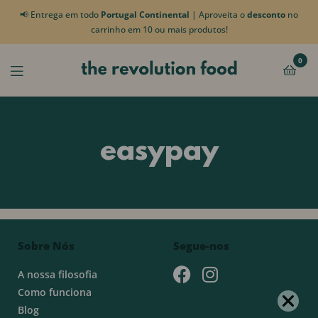
📢 Entrega em todo
Portugal Continental
| Aproveita o
desconto
no
carrinho em 10 ou mais produtos!
0
easypay
Sobre Nós
Segue-nos
A nossa filosofia
Como funciona
Blog