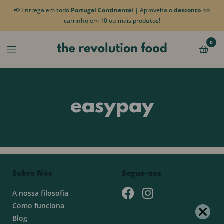
📢 Entrega em todo
Portugal Continental
| Aproveita o
desconto
no
carrinho em 10 ou mais produtos!
0
easypay
Sobre Nós
Segue-nos
A nossa filosofia
Como funciona
Blog