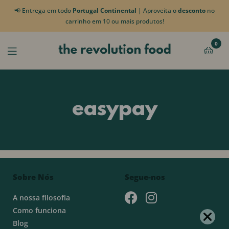
📢 Entrega em todo
Portugal Continental
| Aproveita o
desconto
no
carrinho em 10 ou mais produtos!
0
easypay
Sobre Nós
Segue-nos
A nossa filosofia
Como funciona
Blog