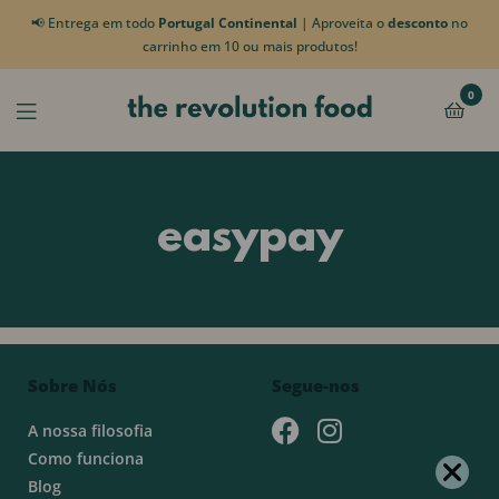
📢 Entrega em todo
Portugal Continental
| Aproveita o
desconto
no
carrinho em 10 ou mais produtos!
0
easypay
Sobre Nós
Segue-nos
A nossa filosofia
Como funciona
Blog