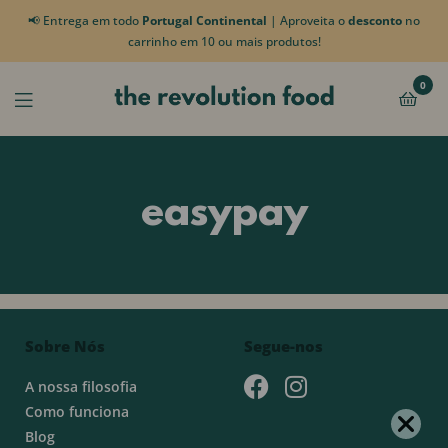
📢 Entrega em todo
Portugal Continental
| Aproveita o
desconto
no
carrinho em 10 ou mais produtos!
0
easypay
Sobre Nós
Segue-nos
A nossa filosofia
Como funciona
Blog