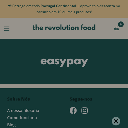
📢 Entrega em todo
Portugal Continental
| Aproveita o
desconto
no
carrinho em 10 ou mais produtos!
0
easypay
Sobre Nós
Segue-nos
A nossa filosofia
Como funciona
Blog