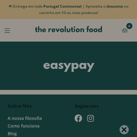
📢 Entrega em todo
Portugal Continental
| Aproveita o
desconto
no
carrinho em 10 ou mais produtos!
0
easypay
Sobre Nós
Segue-nos
A nossa filosofia
Como funciona
Blog