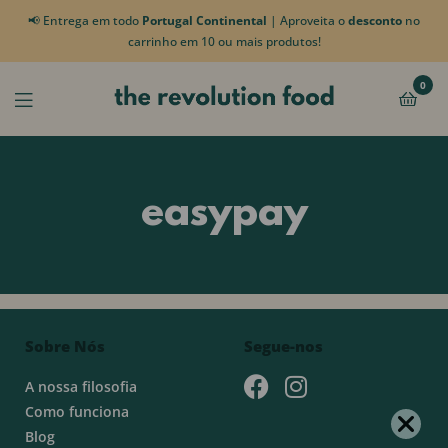
📢 Entrega em todo
Portugal Continental
| Aproveita o
desconto
no
carrinho em 10 ou mais produtos!
0
easypay
Sobre Nós
Segue-nos
A nossa filosofia
Como funciona
Blog