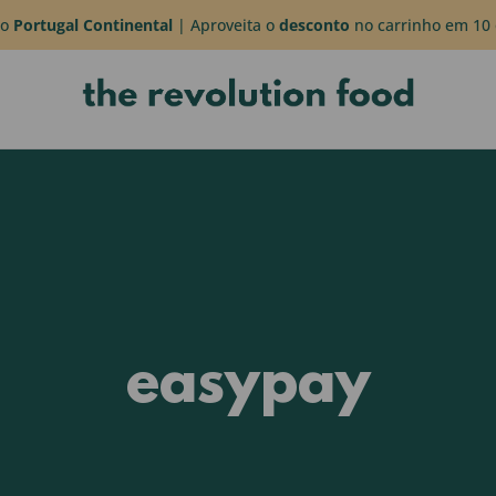
do
Portugal Continental
| Aproveita o
desconto
no carrinho em 10 
easypay