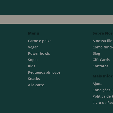
Menu
Sobre Nós
Carne e peixe
A nossa filo
Vegan
Como funci
Power bowls
Blog
Sopas
Gift Cards
Kids
Contatos
Pequenos almoços
Mais Info
Snacks
Ajuda
A la carte
Condições 
Política de
Livro de R