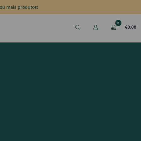
ou mais produtos!
0
€
0.00