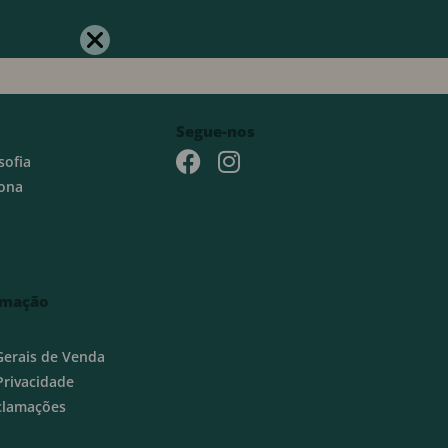
Segue-nos
sofia
ona
rmação
Gerais de Venda
 Privacidade
eclamações