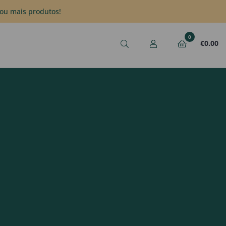
ou mais produtos!
0
€
0.00