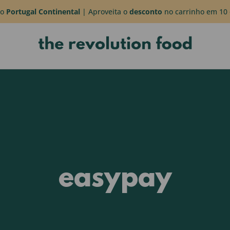
do
Portugal Continental
| Aproveita o
desconto
no carrinho em 10 
easypay