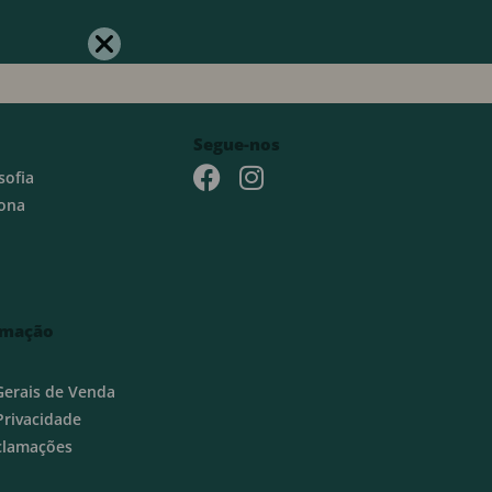
Segue-nos
sofia
ona
rmação
Gerais de Venda
 Privacidade
eclamações