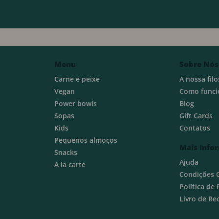
Menu
Sobre Nós
Carne e peixe
A nossa filo
Vegan
Como funci
Power bowls
Blog
Sopas
Gift Cards
Kids
Contatos
Pequenos almoços
Mais Info
Snacks
Ajuda
A la carte
Condições 
Política de
Livro de R