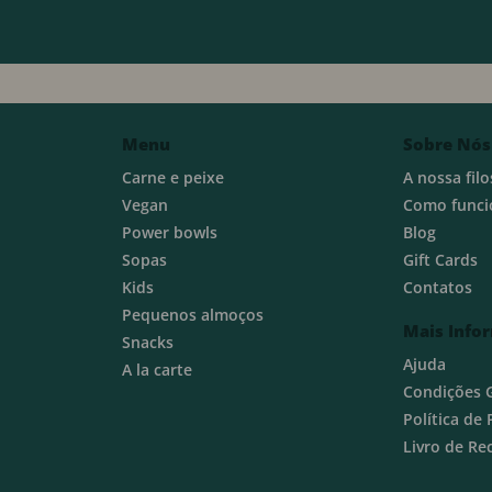
Menu
Sobre Nós
Carne e peixe
A nossa filo
Vegan
Como funci
Power bowls
Blog
Sopas
Gift Cards
Kids
Contatos
Pequenos almoços
Mais Info
Snacks
Ajuda
A la carte
Condições 
Política de
Livro de R