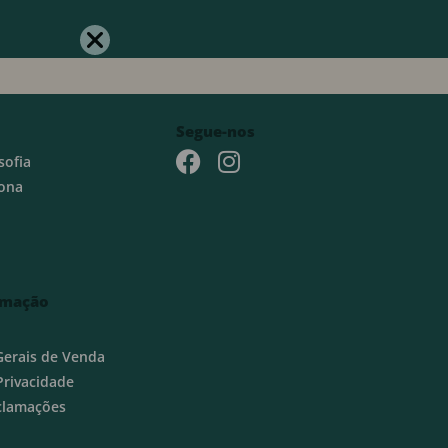
Segue-nos
sofia
ona
rmação
Gerais de Venda
 Privacidade
eclamações