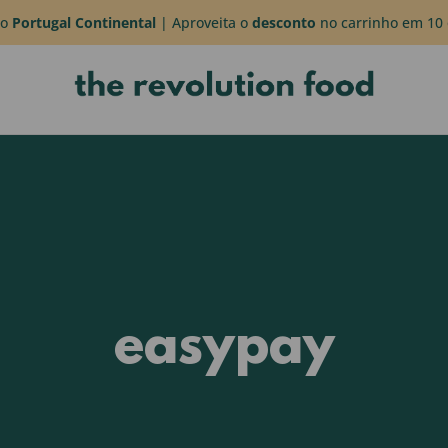
do
Portugal Continental
| Aproveita o
desconto
no carrinho em 10 
easypay