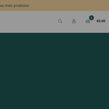
ou mais produtos!
0
€
0.00