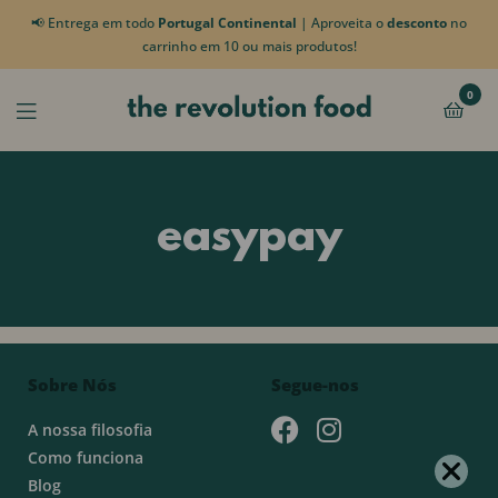
📢 Entrega em todo
Portugal Continental
| Aproveita o
desconto
no
carrinho em 10 ou mais produtos!
0
easypay
Sobre Nós
Segue-nos
A nossa filosofia
Como funciona
Blog