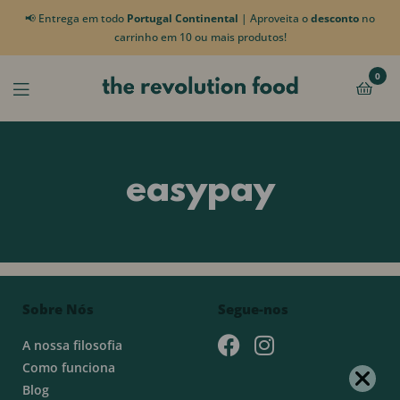
📢 Entrega em todo
Portugal Continental
| Aproveita o
desconto
no
carrinho em 10 ou mais produtos!
0
easypay
Sobre Nós
Segue-nos
A nossa filosofia
Como funciona
Blog