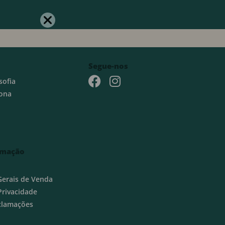
Segue-nos
sofia
ona
rmação
Gerais de Venda
 Privacidade
eclamações