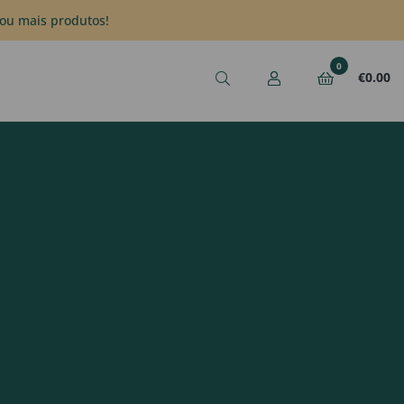
ou mais produtos!
0
€
0.00