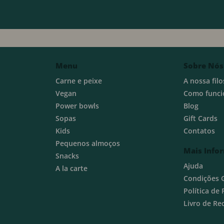
Menu
Sobre Nós
Carne e peixe
A nossa filo
Vegan
Como funci
Power bowls
Blog
Sopas
Gift Cards
Kids
Contatos
Pequenos almoços
Mais Info
Snacks
Ajuda
A la carte
Condições 
Política de
Livro de R