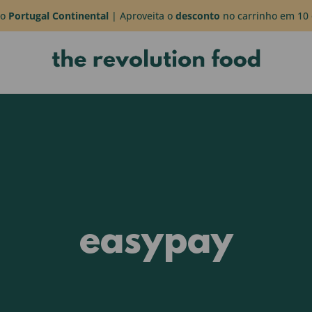
do
Portugal Continental
| Aproveita o
desconto
no carrinho em 10 
easypay