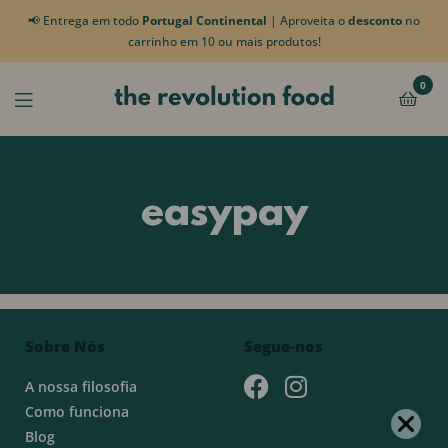
📢 Entrega em todo
Portugal Continental
| Aproveita o
desconto
no
carrinho em 10 ou mais produtos!
0
easypay
Sobre Nós
Segue-nos
A nossa filosofia
Como funciona
Blog