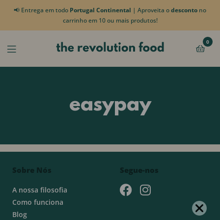
📢 Entrega em todo
Portugal Continental
| Aproveita o
desconto
no
carrinho em 10 ou mais produtos!
0
easypay
Sobre Nós
Segue-nos
A nossa filosofia
Como funciona
Blog