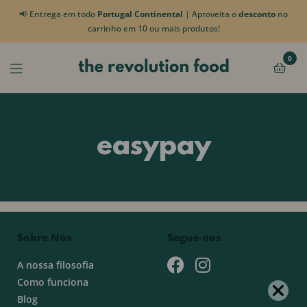
📢 Entrega em todo
Portugal Continental
| Aproveita o
desconto
no
carrinho em 10 ou mais produtos!
0
easypay
Sobre Nós
Segue-nos
A nossa filosofia
Como funciona
Blog