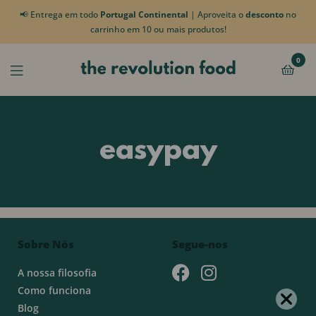
📢 Entrega em todo
Portugal Continental
| Aproveita o
desconto
no
carrinho em 10 ou mais produtos!
0
easypay
Sobre Nós
Segue-nos
A nossa filosofia
Como funciona
Blog